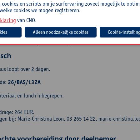
kom.
cookies en scripts om je surfervaring zoveel mogelijk te optim
 welke cookies we mogen registreren.
eiding
klaring
van CNO.
n Alphen is pedagoog van opleiding en gespecialiseerd in inclus
Cookie-instellin
 onderwijs (type 2, type 9, type basisaanbod en type 6). Sinds 5
ncentrum Antwerpen waar ze reguliere scholen adviseert en coach
isch
sus loopt over 2 dagen.
ode:
26/BAS/132A
teriaal en lunch inbegrepen.
drage: 264 EUR.
ngen bij: Marie-Christina Leon, 03 265 14 22, marie-christina
chte voorbereiding door deelnemer