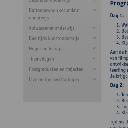
Prog
Buitengewoon secundair
Dag 1:
onderwijs
Wat
Volwassenenonderwijs
Bee
Bee
Deeltijds kunstonderwijs
Kla
Hoger onderwijs
Aan de h
van filmp
Themadagen
ontwikkel
Postgraduaten en trajecten
leerling
Je krijgt
Live online nascholingen
Dag 2:
Ter
Bee
Cog
Kla
Tijdens 
niet kun