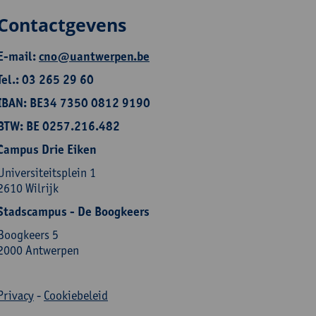
Contactgevens
E-mail:
cno@uantwerpen.be
Tel.: 03 265 29 60
IBAN: BE34 7350 0812 9190
BTW: BE 0257.216.482
Campus Drie Eiken
Universiteitsplein 1
2610 Wilrijk
Stadscampus - De Boogkeers
Boogkeers 5
2000 Antwerpen
Privacy
-
Cookiebeleid