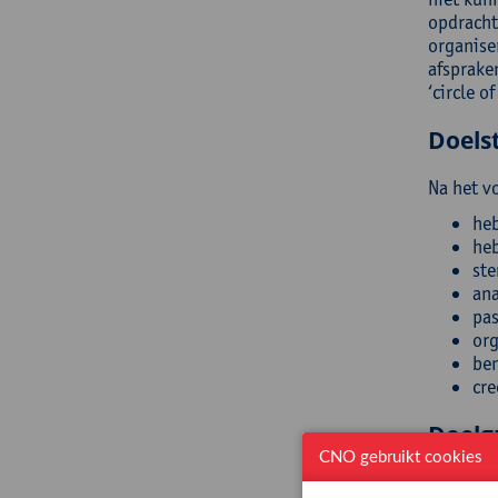
opdrachte
organise
afsprake
‘circle o
Doelst
Na het v
heb
heb
ste
ana
pas
org
ben
cre
Doelg
CNO gebruikt cookies
(Zorg)le