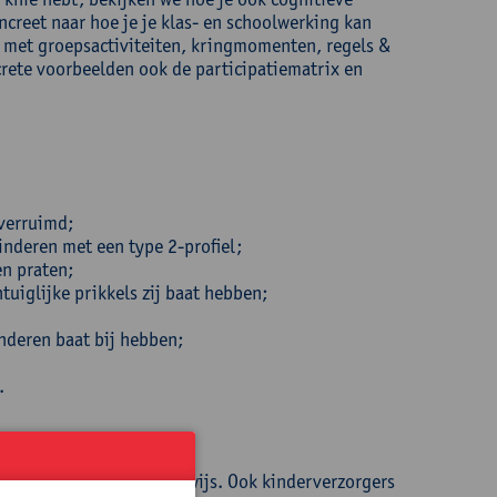
ncreet naar hoe je je klas- en schoolwerking kan
om met groepsactiviteiten, kringmomenten, regels &
rete voorbeelden ook de participatiematrix en
 verruimd;
inderen met een type 2-profiel;
en praten;
ntuiglijke prikkels zij baat hebben;
inderen baat bij hebben;
.
uitengewoon) basisonderwijs. Ook kinderverzorgers