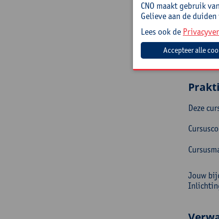
zijn wel
CNO maakt gebruik van 
Gelieve aan de duiden
Begel
Lees ook de
Privacyver
Laura Va
secundair
Leersteu
Prakt
Deze cur
Cursusc
Cursusma
Jouw bij
Inlichti
Verwa