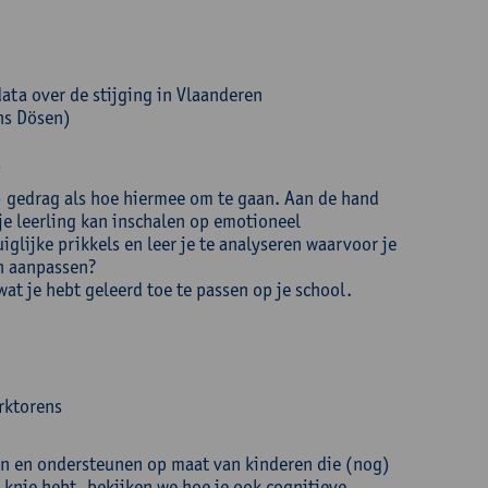
data over de stijging in Vlaanderen
ns Dösen)
s
k) gedrag als hoe hiermee om te gaan. Aan de hand
 je leerling kan inschalen op emotioneel
glijke prikkels en leer je te analyseren waarvoor je
en aanpassen?
wat je hebt geleerd toe te passen op je school.
rktorens
en en ondersteunen op maat van kinderen die (nog)
 knie hebt, bekijken we hoe je ook cognitieve