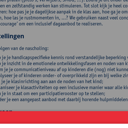
n en zelfstandig werken kan stimuleren. Tot slot kijk je heel co
ren: hoe pas je je dagelijkse aanpak in de klas aan, hoe ga je 
n, hoe las je rustmomenten in, …? We gebruiken naast veel conc
f courage’ om een inclusief dagaanbod te realiseren.
ellingen
olgen van de nascholing:
 je je handicapspecifieke kennis rond verstandelijke beperking
 je inzicht in de emotionele ontwikkelingsfasen en noden van k
m je je communicatieniveau af op kinderen die (nog) niet kunn
lyseer je of kinderen onder- of overprikkeld zijn en bij welke zi
 je je klasinrichting aan aan de noden van het kind;
aniseer je klasactiviteiten op een inclusieve manier waar alle k
 je in staat om een participatierooster op te stellen;
ëer je een aangepast aanbod met daarbij horende hulpmiddelen
roep
erkrachten, zorgcoördinatoren en leerondersteuners uit het (b