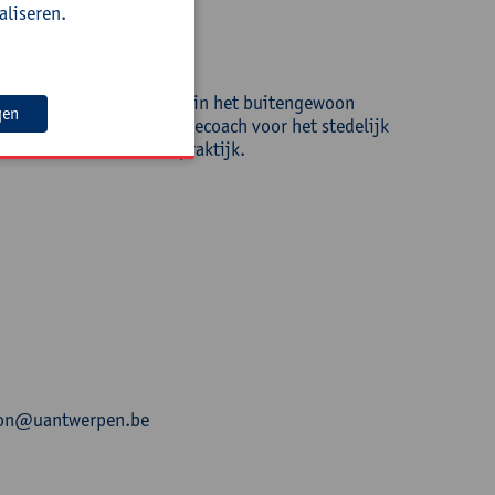
aliseren.
ie. Zij werkte 8 jaar lang in het buitengewoon
gen
 jaar werkt ze als inclusiecoach voor het stedelijk
t naar een inclusieve praktijk.
.leon@uantwerpen.be