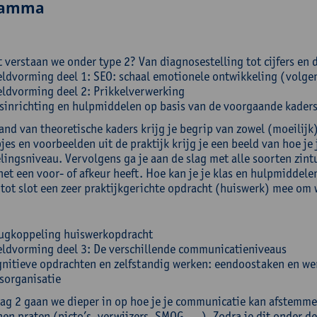
ramma
 verstaan we onder type 2? Van diagnosestelling tot cijfers en 
ldvorming deel 1: SEO: schaal emotionele ontwikkeling (volge
ldvorming deel 2: Prikkelverwerking
sinrichting en hulpmiddelen op basis van de voorgaande kader
and van theoretische kaders krijg je begrip van zowel (moeilij
jes en voorbeelden uit de praktijk krijg je een beeld van hoe je
ingsniveau. Vervolgens ga je aan de slag met alle soorten zintui
 net een voor- of afkeur heeft. Hoe kan je je klas en hulpmiddel
 tot slot een zeer praktijkgerichte opdracht (huiswerk) mee om 
ugkoppeling huiswerkopdracht
ldvorming deel 3: De verschillende communicatieniveaus
nitieve opdrachten en zelfstandig werken: eendoostaken en we
sorganisatie
dag 2 gaan we dieper in op hoe je je communicatie kan afstemm
nen praten (picto’s, verwijzers, SMOG, …). Zodra je dit onder de