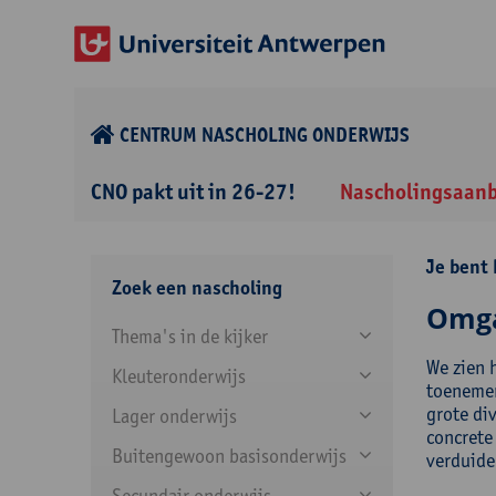
CENTRUM NASCHOLING ONDERWIJS
CNO pakt uit in 26-27!
Nascholingsaan
Je bent 
Zoek een nascholing
Omga
Thema's in de kijker
We zien 
Kleuteronderwijs
toenemen
grote di
Lager onderwijs
concrete
Buitengewoon basisonderwijs
verduide
Secundair onderwijs