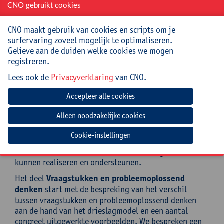
aan hun volgende onderwijstraject kunnen beginnen.
CNO gebruikt cookies
Belangrijk in dit deel is het juiste gebruik van
definities en eigenschappen, van tekenen en
CNO maakt gebruik van cookies en scripts om je
construeren en ook hier weer van het juist wiskundig
surfervaring zoveel mogelijk te optimaliseren.
formuleren van gedane vaststellingen.
Gelieve aan de duiden welke cookies we mogen
registreren.
DAG 4:
Lees ook de
Privacyverklaring
van CNO.
In het deel
Rationale getallen
bespreken we hoe we
bij leerlingen van de laatste jaren van de lagere school
de inzichten en vaardigheden van getallenkennis en
bewerkingen kunnen uitbreiden. De ontwikkeling van
de kennis van natuurlijke getallen tot rationale
getallen is een belangrijke stap. We bespreken hoe je
Cookie-instellingen
die “uitdagend nieuwe getallen” kunt aanreiken en
ook hoe we het werken met die rationale getallen
kunnen realiseren en ondersteunen.
Het deel
Vraagstukken en probleemoplossend
denken
start met de bespreking van het verschil
tussen vraagstukken en probleemoplossend denken
aan de hand van het drieslagmodel en een aantal
concreet uitgewerkte voorbeelden. We bespreken een