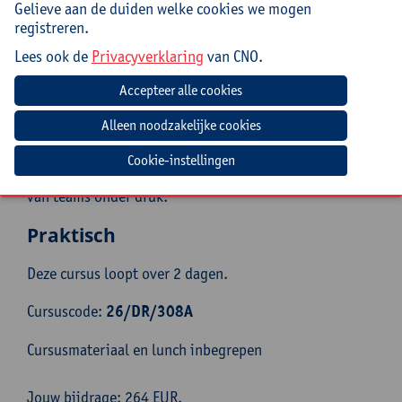
Begeleiding
Gelieve aan de duiden welke cookies we mogen
registreren.
Dominique Roos is reeds decennialang werkzaam in de
Lees ook de
Privacyverklaring
van CNO.
onderwijs-en managementwereld. Zij informeert,
traint en ondersteunt professionals en is oprichtster
van AMODO, centrum voor vorming, coaching en
therapie. Zij heeft veel ervaring in het begeleiden van
mensen met (werkstress) klachten in de meest
uiteenlopende beroepen en is gespecialiseerd in
Cookie-instellingen
groepsdynamica en teamvorming en in het begeleiden
van teams onder druk.
Praktisch
Deze cursus loopt over 2 dagen.
Cursuscode:
26/DR/308A
Cursusmateriaal en lunch inbegrepen
Jouw bijdrage: 264 EUR.