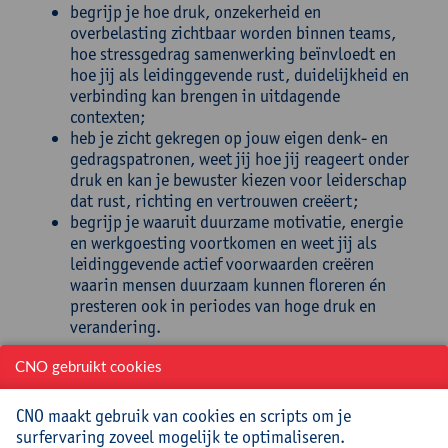
begrijp je hoe druk, onzekerheid en
overbelasting zichtbaar worden binnen teams,
hoe stressgedrag samenwerking beïnvloedt en
hoe jij als leidinggevende rust, duidelijkheid en
verbinding kan brengen in uitdagende
contexten;
heb je zicht gekregen op jouw eigen denk- en
gedragspatronen, weet jij hoe jij reageert onder
druk en kan je bewuster kiezen voor leiderschap
dat rust, richting en vertrouwen creëert;
begrijp je waaruit duurzame motivatie, energie
en werkgoesting voortkomen en weet jij als
leidinggevende actief voorwaarden creëren
waarin mensen duurzaam kunnen floreren én
presteren ook in periodes van hoge druk en
verandering.
Doelgroep
CNO gebruikt cookies
Schoolbesturen, directies uit alle niveaus
CNO maakt gebruik van cookies en scripts om je
surfervaring zoveel mogelijk te optimaliseren.