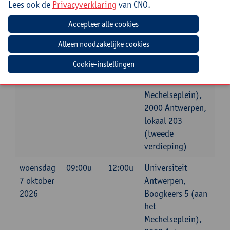
Lees ook de
Privacyverklaring
van CNO.
Datum
Beginuur
Einduur
Locatie
woensdag
09:00u
12:00u
Universiteit
30
Antwerpen,
Cookie-instellingen
september
Boogkeers 5 (aan
2026
het
Mechelseplein),
2000 Antwerpen,
lokaal 203
(tweede
verdieping)
woensdag
09:00u
12:00u
Universiteit
7 oktober
Antwerpen,
2026
Boogkeers 5 (aan
het
Mechelseplein),