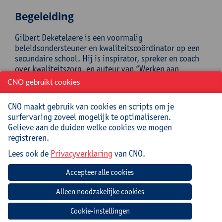
Begeleiding
Gilbert Deketelaere is een voormalig
beleidsondersteuner en kwaliteitscoördinator op een
secundaire school. Hij is inspirator, spreker en coach
over kwaliteitszorg, en auteur van “Werken aan
kwaliteit op school” en “Van data naar daadkracht”
CNO gebruikt cookies
(Politeia).
CNO maakt gebruik van cookies en scripts om je
Praktisch
surfervaring zoveel mogelijk te optimaliseren.
Gelieve aan de duiden welke cookies we mogen
Deze cursus loopt over 2 dagen.
registreren.
Cursuscode:
26/DR/014A
Lees ook de
Privacyverklaring
van CNO.
Cursusmateriaal en lunches inbegrepen
Jouw bijdrage: 264 EUR.
Inlichtingen bij: Tamara Bonne, 03 265 29 89,
Cookie-instellingen
tamara.bonne@uantwerpen.be