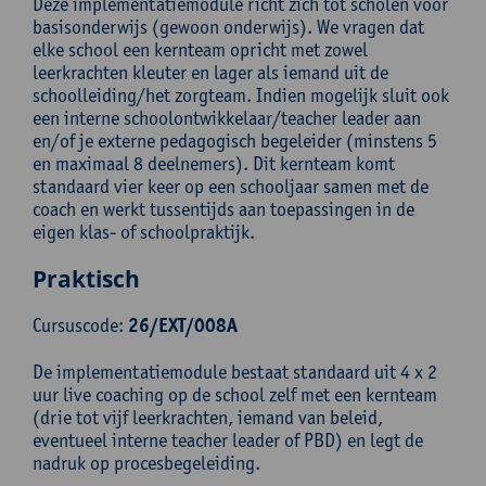
Deze implementatiemodule richt zich tot scholen voor
basisonderwijs (gewoon onderwijs). We vragen dat
elke school een kernteam opricht met zowel
leerkrachten kleuter en lager als iemand uit de
schoolleiding/het zorgteam. Indien mogelijk sluit ook
een interne schoolontwikkelaar/teacher leader aan
en/of je externe pedagogisch begeleider (minstens 5
en maximaal 8 deelnemers). Dit kernteam komt
standaard vier keer op een schooljaar samen met de
coach en werkt tussentijds aan toepassingen in de
eigen klas- of schoolpraktijk.
Praktisch
Cursuscode:
26/EXT/008A
De implementatiemodule bestaat standaard uit 4 x 2
uur live coaching op de school zelf met een kernteam
(drie tot vijf leerkrachten, iemand van beleid,
eventueel interne teacher leader of PBD) en legt de
nadruk op procesbegeleiding.