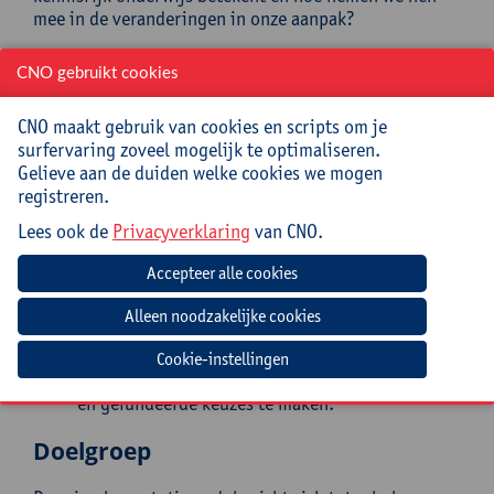
mee in de veranderingen in onze aanpak?
Doelstellingen
CNO gebruikt cookies
Na het volgen van de implementatiemodule
CNO maakt gebruik van cookies en scripts om je
heb je zicht op de beginsituatie van je
surfervaring zoveel mogelijk te optimaliseren.
schoolteam op vlak van nieuwe minimumdoelen
Gelieve aan de duiden welke cookies we mogen
basisonderwijs en kennisrijk onderwijs;
registreren.
pas je de belangrijkste inzichten uit de
Lees ook de
Privacyverklaring
van CNO.
basismodule toe binnen de eigen klas- en
schoolcontext;
heb je als kernteam grondig, doordacht en
systematisch gewerkt aan een concrete leervraag
van jouw leerkrachtenteam;
werk je als kernteam volgens het model van
Cookie-instellingen
evidence-informed onderwijs om weloverwogen
en gefundeerde keuzes te maken.
Doelgroep