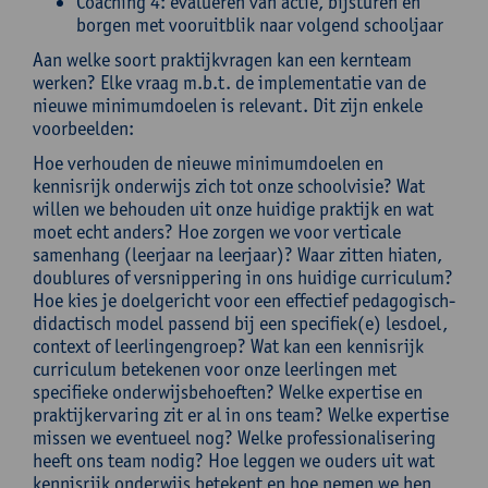
Coaching 4: evalueren van actie, bijsturen en
borgen met vooruitblik naar volgend schooljaar
Aan welke soort praktijkvragen kan een kernteam
werken? Elke vraag m.b.t. de implementatie van de
nieuwe minimumdoelen is relevant. Dit zijn enkele
voorbeelden:
Hoe verhouden de nieuwe minimumdoelen en
kennisrijk onderwijs zich tot onze schoolvisie? Wat
willen we behouden uit onze huidige praktijk en wat
moet echt anders? Hoe zorgen we voor verticale
samenhang (leerjaar na leerjaar)? Waar zitten hiaten,
doublures of versnippering in ons huidige curriculum?
Hoe kies je doelgericht voor een effectief pedagogisch-
didactisch model passend bij een specifiek(e) lesdoel,
context of leerlingengroep? Wat kan een kennisrijk
curriculum betekenen voor onze leerlingen met
specifieke onderwijsbehoeften? Welke expertise en
praktijkervaring zit er al in ons team? Welke expertise
missen we eventueel nog? Welke professionalisering
heeft ons team nodig? Hoe leggen we ouders uit wat
kennisrijk onderwijs betekent en hoe nemen we hen