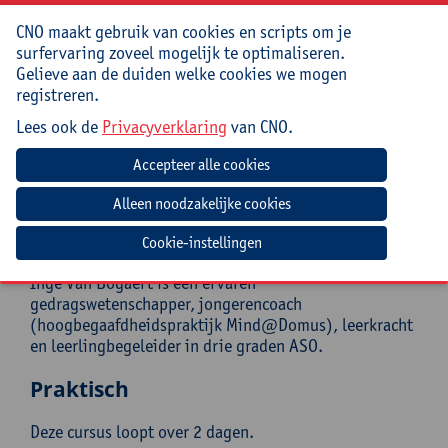
inhoudt en hoe zij de ‘kracht’ van hun tienerbrein
kunnen inzetten om stapsgewijs executieve
CNO maakt gebruik van cookies en scripts om je
vaardigheden te trainen, dat is het doel van deze
surfervaring zoveel mogelijk te optimaliseren.
nascholing.
Gelieve aan de duiden welke cookies we mogen
registreren.
Doelgroep
Lees ook de
Privacyverklaring
van CNO.
Leerkrachten, leerlingenbegeleiders, jongerencoachen,
CLB-medewerkers van de 3de graad basisonderwijs en
het secundair onderwijs.
Begeleiding
Cookie-instellingen
Inge Van Bogaert is een ervaren
gedragswetenschapper, jongerencoach
(hoogbegaafdheidspraktijk Mind@Domus), leerkracht
en leerlingbegeleider in drie graden ASO.
Praktisch
Deze cursus loopt over 2 dagen.