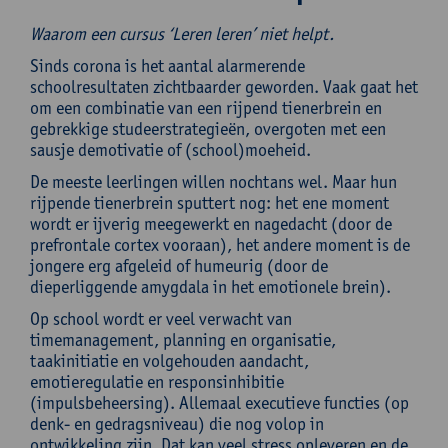
Waarom een cursus ‘Leren leren’ niet helpt.
Sinds corona is het aantal alarmerende
schoolresultaten zichtbaarder geworden. Vaak gaat het
om een combinatie van een rijpend tienerbrein en
gebrekkige studeerstrategieën, overgoten met een
sausje demotivatie of (school)moeheid.
De meeste leerlingen willen nochtans wel. Maar hun
rijpende tienerbrein sputtert nog: het ene moment
wordt er ijverig meegewerkt en nagedacht (door de
prefrontale cortex vooraan), het andere moment is de
jongere erg afgeleid of humeurig (door de
dieperliggende amygdala in het emotionele brein).
Op school wordt er veel verwacht van
timemanagement, planning en organisatie,
taakinitiatie en volgehouden aandacht,
emotieregulatie en responsinhibitie
(impulsbeheersing). Allemaal executieve functies (op
denk- en gedragsniveau) die nog volop in
ontwikkeling zijn. Dat kan veel stress opleveren en de