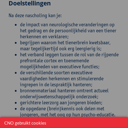
Doelstellingen
Na deze nascholing kan je:
de impact van neurologische veranderingen op
het gedrag en de persoonlijkheid van een tiener
herkennen en verklaren;
begrijpen waarom het tienerbrein kwetsbaar,
maar tegelijkertijd ook erg leergierig is;
het verband leggen tussen de rol van de rijpende
prefrontale cortex en toenemende
mogelijkheden van executieve functies;
de verschillende soorten executieve
vaardigheden herkennen en stimulerende
ingrepen in de lespraktijk hanteren;
bronnenmateriaal hanteren omtrent actueel
onderwijswetenschappelijk onderzoek;
gerichtere leerzorg aan jongeren bieden;
de opgedane (brein)kennis ook delen met
jongeren, met het oog op hun psycho-educatie.
Jongeren helpen beseffen wat leren en studeren juist
CNO gebruikt cookies