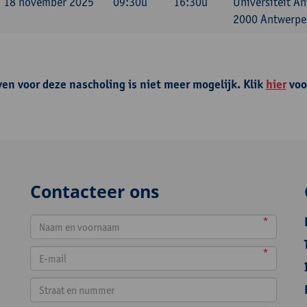
g 18 november 2025
09:30u
16:30u
Universiteit A
2000 Antwerpen
ven voor deze nascholing is niet meer mogelijk. Klik
hier
voo
Contacteer ons
*
*