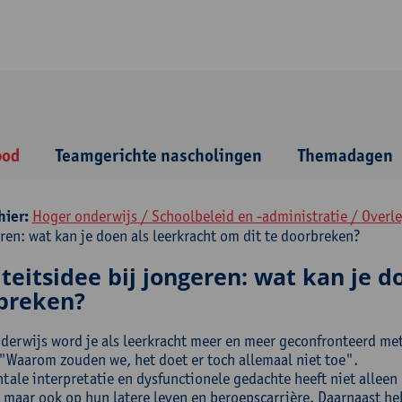
bod
Teamgerichte nascholingen
Themadagen
hier:
Hoger onderwijs / Schoolbeleid en -administratie / Over
ren: wat kan je doen als leerkracht om dit te doorbreken?
iteitsidee bij jongeren: wat kan je d
breken?
nderwijs word je als leerkracht meer en meer geconfronteerd met
 "Waarom zouden we, het doet er toch allemaal niet toe".
tale interpretatie en dysfunctionele gedachte heeft niet allee
 maar ook op hun latere leven en beroepscarrière. Daarnaast h