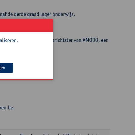
naf de derde graad lager onderwijs.
nagementwereld. Zij is oprichtster van AMODO, een
aliseren.
gen
pen.be