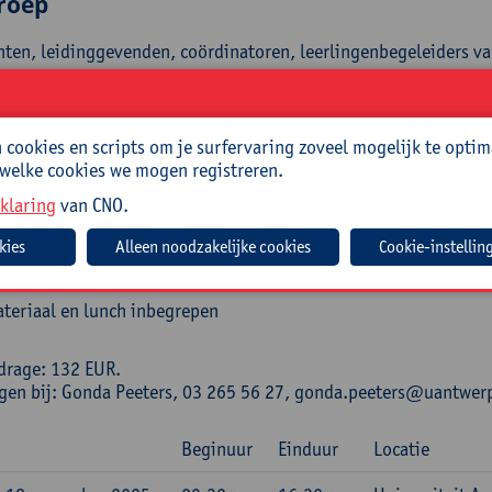
roep
hten, leidinggevenden, coördinatoren, leerlingenbegeleiders va
eiding
e Roos is reeds decennialang werkzaam in de onderwijs- en ma
cookies en scripts om je surfervaring zoveel mogelijk te optim
voor Vorming, Counseling, Bemiddeling en Therapie.
 welke cookies we mogen registreren.
klaring
van CNO.
isch
Cookie-instellin
ode:
25/OND/166A
teriaal en lunch inbegrepen
drage: 132 EUR.
ngen bij: Gonda Peeters, 03 265 56 27, gonda.peeters@uantwer
Beginuur
Einduur
Locatie