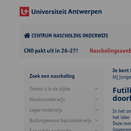
CENTRUM NASCHOLING ONDERWIJS
CNO pakt uit in 26-27!
Nascholingsaan
Je bent 
Zoek een nascholing
bij jonge
Futil
Thema's in de kijker
door
Kleuteronderwijs
Lager onderwijs
In het o
het idee
Buitengewoon basisonderwijs
Deze men
jongeren
Secundair onderwijs