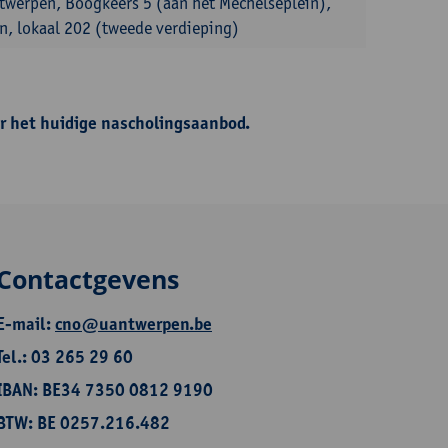
ntwerpen, Boogkeers 5 (aan het Mechelseplein),
, lokaal 202 (tweede verdieping)
r het huidige nascholingsaanbod.
Contactgevens
E-mail:
cno@uantwerpen.be
Tel.: 03 265 29 60
IBAN: BE34 7350 0812 9190
BTW: BE 0257.216.482