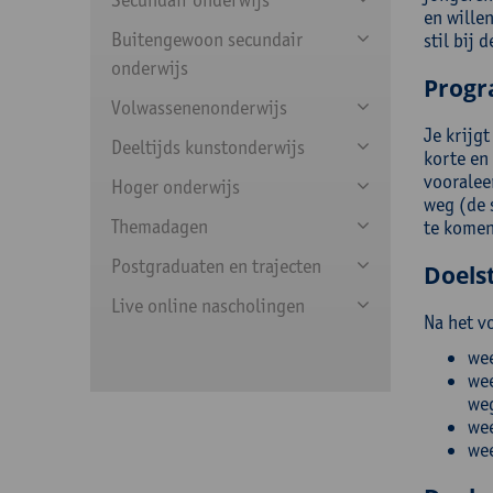
en willen
Buitengewoon secundair
stil bij 
onderwijs
Prog
Volwassenenonderwijs
Je krijgt
Deeltijds kunstonderwijs
korte en 
vooraleer
Hoger onderwijs
weg (de 
Themadagen
te komen
Postgraduaten en trajecten
Doelst
Live online nascholingen
Na het v
wee
wee
weg
wee
wee