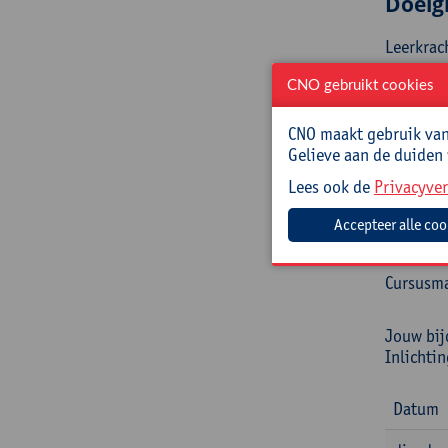
Doelg
Leerkrac
Begel
CNO gebruikt cookies
Dominiqu
CNO maakt gebruik van 
Centrum 
Gelieve aan de duiden
Lees ook de
Privacyver
Prakt
Cursusc
Cursusma
Jouw bij
Inlichti
Datum