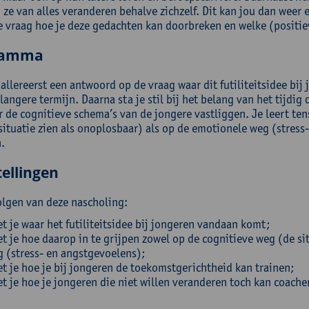
 ze van alles veranderen behalve zichzelf. Dit kan jou dan weer
de vraag hoe je deze gedachten kan doorbreken en welke (positieve
ramma
 allereerst een antwoord op de vraag waar dit futiliteitsidee bi
langere termijn. Daarna sta je stil bij het belang van het tijdi
 de cognitieve schema’s van de jongere vastliggen. Je leert ten
situatie zien als onoplosbaar) als op de emotionele weg (stres
.
ellingen
olgen van deze nascholing:
t je waar het futiliteitsidee bij jongeren vandaan komt;
t je hoe daarop in te grijpen zowel op de cognitieve weg (de si
 (stress- en angstgevoelens);
t je hoe je bij jongeren de toekomstgerichtheid kan trainen;
t je hoe je jongeren die niet willen veranderen toch kan coach