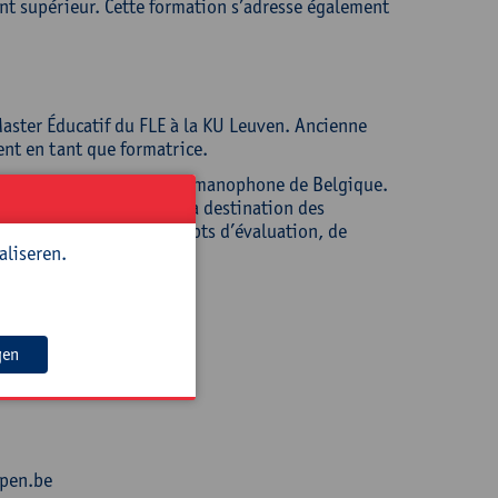
nt supérieur. Cette formation s’adresse également
Master Éducatif du FLE à la KU Leuven. Ancienne
ent en tant que formatrice.
nome de la Communauté germanophone de Belgique.
t d’outils pédagogiques à destination des
n de curricula, de concepts d’évaluation, de
aliseren.
gen
rpen.be