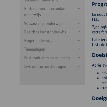
Prog
Buitengewoon secundair
En nous b
onderwijs
FLE.
Volwassenenonderwijs
Typologie
Deeltijds kunstonderwijs
cette fo
L’atelier
Hoger onderwijs
tests de 
Themadagen
Doelst
Postgraduaten en trajecten
Après av
Live online nascholingen
dév
opt
cré
tra
Doelg