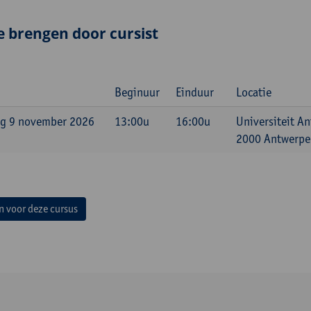
e brengen door cursist
Beginuur
Einduur
Locatie
g 9 november 2026
13:00u
16:00u
Universiteit A
2000 Antwerpen
in voor deze cursus