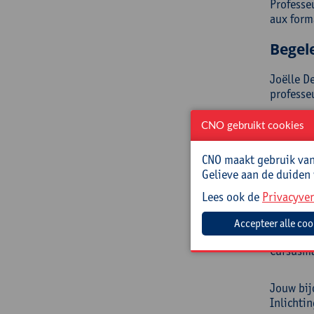
Professe
aux form
Begel
Joëlle D
professeu
Isabelle
CNO gebruikt cookies
Elle est
professe
CNO maakt gebruik van 
différenc
Gelieve aan de duiden
Prakt
Lees ook de
Privacyver
Cursusc
Cursusma
Jouw bij
Inlichti