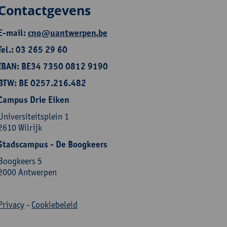
Contactgevens
E-mail:
cno@uantwerpen.be
Tel.: 03 265 29 60
IBAN: BE34 7350 0812 9190
BTW: BE 0257.216.482
Campus Drie Eiken
Universiteitsplein 1
2610 Wilrijk
Stadscampus - De Boogkeers
Boogkeers 5
2000 Antwerpen
Privacy
-
Cookiebeleid