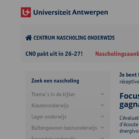
CENTRUM NASCHOLING ONDERWIJS
CNO pakt uit in 26-27!
Nascholingsaan
Je bent 
Zoek een nascholing
réceptiv
Focus
Thema's in de kijker
gagn
Kleuteronderwijs
Lager onderwijs
L’évalua
d’écoute 
Buitengewoon basisonderwijs
énergivor
Secundair onderwijs