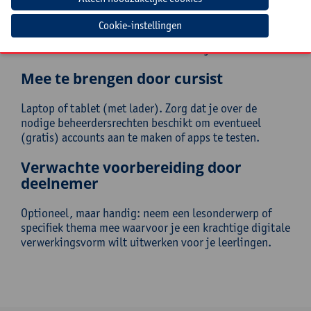
beleidsondersteuners uit het (buitengewoon) lager
onderwijs. Ook leerkrachten uit de 1ste graad B-
Cookie-instellingen
stroom van het secundair onderwijs die op zoek zijn
naar visuele en actieve werkvormen zijn zeer welkom.
Mee te brengen door cursist
Laptop of tablet (met lader). Zorg dat je over de
nodige beheerdersrechten beschikt om eventueel
(gratis) accounts aan te maken of apps te testen.
Verwachte voorbereiding door
deelnemer
Optioneel, maar handig: neem een lesonderwerp of
specifiek thema mee waarvoor je een krachtige digitale
verwerkingsvorm wilt uitwerken voor je leerlingen.