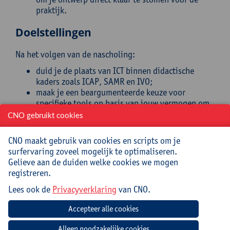
praktijk.
Doelstellingen
Na het volgen van de nascholing:
duid je de plaats van ICT binnen didactische
kaders zoals ICAP, SAMR en IVO;
maak je een beargumenteerde keuze voor
specifieke tools op basis van jouw vermogen om
cognitieve processen te ondersteunen;
CNO gebruikt cookies
heb je zicht op een breed palet aan educatieve
tools en herken je de sterktes van zowel
CNO maakt gebruik van cookies en scripts om je
klassiekers als nieuwe toepassingen;
surfervaring zoveel mogelijk te optimaliseren.
ontwerp je een kant-en-klare digitale
Gelieve aan de duiden welke cookies we mogen
leeractiviteit die onmiddellijk inzetbaar is in de
registreren.
eigen klaspraktijk.
Lees ook de
Privacyverklaring
van CNO.
Doelgroep
(Zorg)leerkrachten, ICT-coördinatoren en