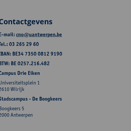
Contactgevens
E-mail:
cno@uantwerpen.be
Tel.: 03 265 29 60
IBAN: BE34 7350 0812 9190
BTW: BE 0257.216.482
Campus Drie Eiken
Universiteitsplein 1
2610 Wilrijk
Stadscampus - De Boogkeers
Boogkeers 5
2000 Antwerpen