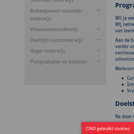
Prog
Buitengewoon secundair
Wil je e
onderwijs
Wij neme
Volwassenenonderwijs
van leer
Deeltijds kunstonderwijs
Aan de h
verder ve
Hoger onderwijs
vernieuw
schoolont
Postgraduaten en trajecten
Werkvor
Con
Int
Vra
Doelst
Na deze 
de 
CNO gebruikt cookies
en 