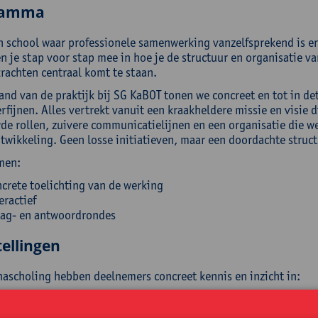
ramma
en school waar professionele samenwerking vanzelfsprekend is en
n je stap voor stap mee in hoe je de structuur en organisatie v
krachten centraal komt te staan.
and van de praktijk bij SG KaBOT tonen we concreet en tot in det
rfijnen. Alles vertrekt vanuit een kraakheldere missie en visie d
de rollen, zuivere communicatielijnen en een organisatie die w
wikkeling. Geen losse initiatieven, maar een doordachte structuu
men:
crete toelichting van de werking
eractief
ag- en antwoordrondes
ellingen
nascholing hebben deelnemers concreet kennis en inzicht in:
manier waarop processen, systemen en structuren op elkaar én 
elkaar versterken vanuit een integrale schoolbenadering;