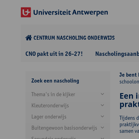
CENTRUM NASCHOLING ONDERWIJS
CNO pakt uit in 26-27!
Nascholingsaan
Je bent 
Zoek een nascholing
schoolon
Een i
Thema's in de kijker
prak
Kleuteronderwijs
Lager onderwijs
Tijdens 
praktijk
Buitengewoon basisonderwijs
samen va
Secundair onderwijs