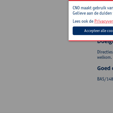
con
CNO maakt gebruik van 
de 
Gelieve aan de duiden
de 
sch
Lees ook de
Privacyver
de 
ond
Doelg
Directie
welkom.
Goed 
BAS/148