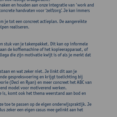
maken en houden aan onze integratie van 'work and
oncrete handvaten voor ‘zelfzorg’. Je kan immers
m je tot een concreet actieplan. De aangereikte
lpen realiseren.
en stuk van je takenpakket. Dit kan op informele
aan de koffiemachine of het kopieerapparaat, of
ga die zijn motivatie kwijt is of als je merkt dat
opt
taan en wat zeker niet. Je linkt dit aan je
nde gespreksvoering en krijgt toelichting bij
orie (Deci en Ryan) en meer concreet het ABC van
evend model voor motiverend werken.
ie is, komt ook het thema weerstand aan bod en
eze toe te passen op de eigen onderwijspraktijk. Je
dus zeker een eigen casus mee gelinkt aan het