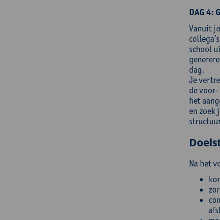
DAG 4: G
Vanuit j
collega’
school u
generere
dag.
Je vertr
de voor-
het aang
en zoek 
structuu
Doelst
Na het vo
kom
zor
com
afs