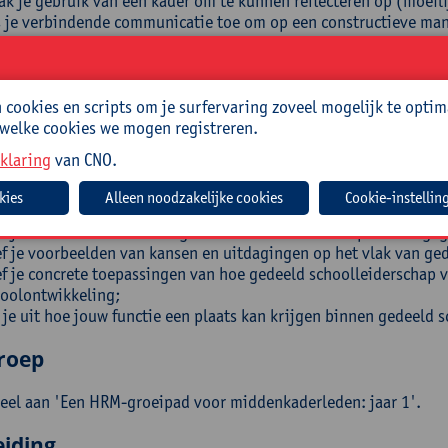
k je gebruik van een kader om te kunnen reflecteren op (moeil
 je verbindende communicatie toe om op een constructieve man
l je expertise met betrekking tot het voeren van moeilijke gesp
it je een basiskennis motiverende gespreksvoering;
eers je de basisvaardigheden in het omgaan met weerstand;
lecteer je op het eigen functioneren als coach (waar sta ik in m
cookies en scripts om je surfervaring zoveel mogelijk te optim
r zitten mijn groeikansen?);
 welke cookies we mogen registreren.
lecteer je op de eigen onderwijscontext (waar staan we als scho
klaring
van CNO.
dernissen?);
 je uit wat gedeeld schoolleiderschap is;
Cookie-instellin
 je uit wat de voordelen en uitdagingen zijn van gedeeld school
f je voorbeelden van hoe gedeeld schoolleiderschap is vormgeg
f je voorbeelden van kansen en uitdagingen op het vlak van ged
f je concrete toepassingen van hoe gedeeld schoolleiderschap v
oolontwikkeling;
 je uit hoe jouw functie een plaats kan krijgen binnen gedeeld 
roep
eel aan 'Een HRM-groeipad voor middenkaderleden: jaar 1'.
eiding