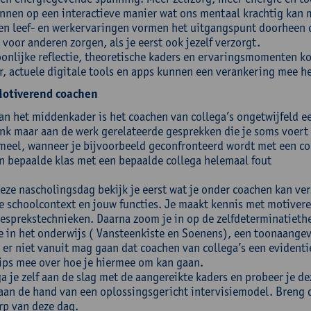
nnen op een interactieve manier wat ons mentaal krachtig kan 
igen leef- en werkervaringen vormen het uitgangspunt doorheen c
voor anderen zorgen, als je eerst ook jezelf verzorgt.
oonlijke reflectie, theoretische kaders en ervaringsmomenten ko
ur, actuele digitale tools en apps kunnen een verankering mee he
Motiverend coachen
van het middenkader is het coachen van collega’s ongetwijfeld e
enk maar aan de werk gerelateerde gesprekken die je soms voert 
eel, wanneer je bijvoorbeeld geconfronteerd wordt met een colle
en bepaalde klas met een bepaalde collega helemaal fout
lo
eze nascholingsdag bekijk je eerst wat je onder coachen kan vers
ke schoolcontext en jouw functies. Je maakt kennis met motivere
esprekstechnieken. Daarna zoom je in op de zelfdeterminatiethe
e in het onderwijs ( Vansteenkiste en Soenens), een toonaang
 er niet vanuit mag gaan dat coachen van collega’s een evident
 tips mee over hoe je hiermee om kan gaan.
ga je zelf aan de slag met de aangereikte kaders en probeer je d
 aan de hand van een oplossingsgericht intervisiemodel. Breng 
p van deze dag.