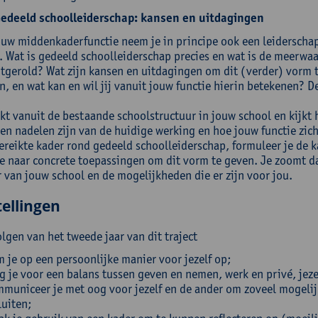
edeeld schoolleiderschap: kansen en uitdagingen
ouw middenkaderfunctie neem je in principe ook een leiderscha
s. Wat is gedeeld schoolleiderschap precies en wat is de meerwa
itgerold? Wat zijn kansen en uitdagingen om dit (verder) vorm
n, en wat kan en wil jij vanuit jouw functie hierin betekenen? D
ekt vanuit de bestaande schoolstructuur in jouw school en kijkt
 en nadelen zijn van de huidige werking en hoe jouw functie zich
ereikte kader rond gedeeld schoolleiderschap, formuleer je de 
je naar concrete toepassingen om dit vorm te geven. Je zoomt da
r van jouw school en de mogelijkheden die er zijn voor jou.
ellingen
lgen van het tweede jaar van dit traject
 je op een persoonlijke manier voor jezelf op;
g je voor een balans tussen geven en nemen, werk en privé, jeze
municeer je met oog voor jezelf en de ander om zoveel mogelij
luiten;