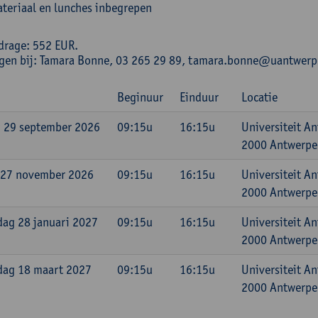
teriaal en lunches inbegrepen
drage: 552 EUR.
ngen bij: Tamara Bonne, 03 265 29 89, tamara.bonne@uantwerp
Beginuur
Einduur
Locatie
 29 september 2026
09:15u
16:15u
Universiteit A
2000 Antwerpen
 27 november 2026
09:15u
16:15u
Universiteit A
2000 Antwerpen
ag 28 januari 2027
09:15u
16:15u
Universiteit A
2000 Antwerpen
dag 18 maart 2027
09:15u
16:15u
Universiteit A
2000 Antwerpen