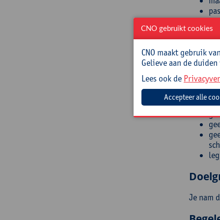
maa
pas
dee
CNO gebruikt cookies
bez
beh
ref
CNO maakt gebruik van 
Waa
Gelieve aan de duiden
ref
Lees ook de
Privacyver
hin
leg
leg
gee
gee
gee
sch
leg
Doelg
Je nam d
Begel