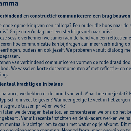
ramma
erbindend en constructief communiceren: een brug bouwen n
elende opmerking van een collega? Een ouder die boos naar de sc
 is? Ga je na zo’n dag met een slecht gevoel naar huis?
deze sessie verkennen we samen aan de hand van een reflectiem
eren hoe communicatie kan bijdragen aan meer verbinding op s
leerlingen, ouders en ook jezelf. We proberen vanuit dialoog me
oepassen.
tenen van verbindend communiceren vormen de rode draad doorh
 bod. We wisselen korte doceermomenten af met reflectie- en o
ing.
entaal krachtig en in balans
e balance, we hebben er de mond van vol. Maar hoe doe je dat? H
 typisch om veel te geven? Wanneer geef je te veel in het zorge
integratie tussen privé en werk?
n laten we de vragen beter los, en concentreren we ons op het 
r gebeurt. Vanuit recente inzichten en denkkaders werken we na
om mentaal krachtiger om te gaan met wat er op je afkomt. Dit 
en energiegevende spanning. Meer zelfzorg, meer energie en to