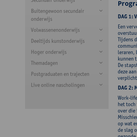
Prog
Buitengewoon secundair
DAG 1: V
onderwijs
Een verv
Volwassenenonderwijs
overstuur
Tijdens 
Deeltijds kunstonderwijs
communic
Hoger onderwijs
leraren, 
kunnen t
Themadagen
De staps
deze aan
Postgraduaten en trajecten
verplicht
Live online nascholingen
DAG 2: M
Work-lif
het toch
over die 
Misschie
op wat e
de slag 
gezonde 