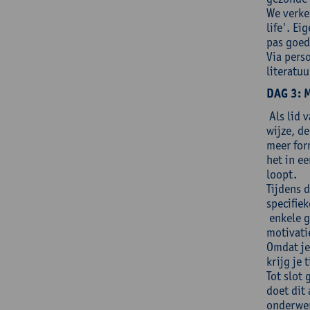
We verke
life'. E
pas goed 
Via pers
literatu
DAG 3: 
Als lid 
wijze, d
meer form
het in e
Tijdens d
specifie
enkele g
motivati
Omdat je
krijg je
Tot slot 
doet dit
onderwer