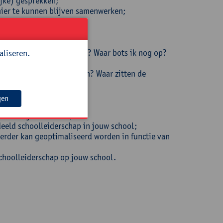
ijke) gesprekken;
ier te kunnen blijven samenwerken;
rekken;
ijn vaardigheden als coach? Waar bots ik nog op?
aliseren.
ol? Waar zie ik nog kansen? Waar zitten de
gen
leiderschap;
even in jouw school;
eeld schoolleiderschap in jouw school;
erder kan geoptimaliseerd worden in functie van
schoolleiderschap op jouw school.