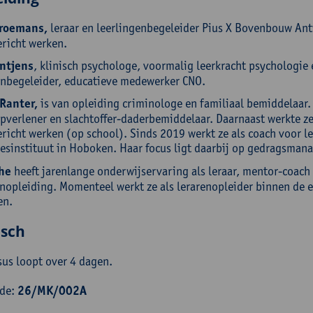
roemans,
leraar en leerlingenbegeleider Pius X Bovenbouw An
ericht werken.
ntjens
, klinisch psychologe, voormalig leerkracht psychologie
enbegeleider, educatieve medewerker CNO.
Ranter,
is van opleiding criminologe en familiaal bemiddelaar. Z
pverlener en slachtoffer-daderbemiddelaar. Daarnaast werkte ze 
ericht werken (op school). Sinds 2019 werkt ze als coach voor 
esinstituut in Hoboken. Haar focus ligt daarbij op gedragsm
he
heeft jarenlange onderwijservaring als leraar, mentor-coach
enopleiding. Momenteel werkt ze als lerarenopleider binnen de 
en.
isch
sus loopt over 4 dagen.
ode:
26/MK/002A