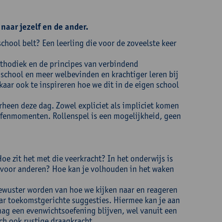
aar jezelf en de ander.
hool belt? Een leerling die voor de zoveelste keer
ethodiek en de principes van verbindend
chool en meer welbevinden en krachtiger leren bij
kaar ook te inspireren hoe we dit in de eigen school
een deze dag. Zowel expliciet als impliciet komen
efenmomenten. Rollenspel is een mogelijkheid, geen
oe zit het met die veerkracht? In het onderwijs is
n voor anderen? Hoe kan je volhouden in het waken
bewuster worden van hoe we kijken naar en reageren
ar toekomstgerichte suggesties. Hiermee kan je aan
mag een evenwichtsoefening blijven, wel vanuit een
ch ook rustige draagkracht.