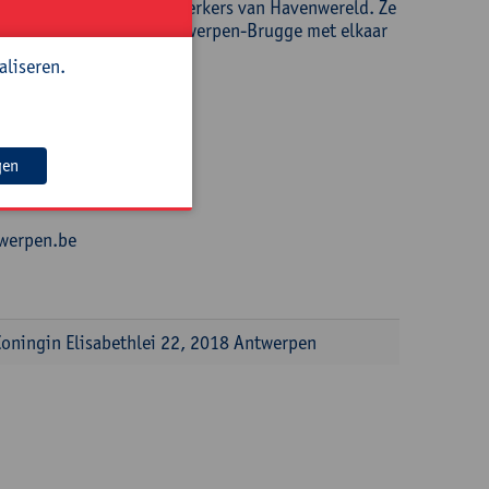
s zijn educatieve medewerkers van Havenwereld. Ze
wijs en de haven van Antwerpen-Brugge met elkaar
aliseren.
gen
twerpen.be
oningin Elisabethlei 22, 2018 Antwerpen