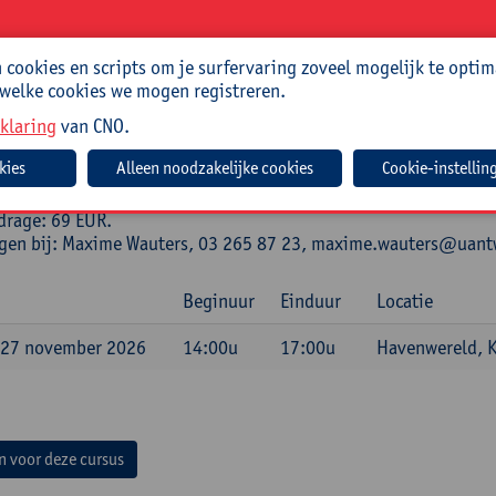
 Roosbroeck, Els Cassauwers, Rens Delen en Jurgen Vande Keybu
len educatieve programma’s en workshops die jongeren, onder
n.
cookies en scripts om je surfervaring zoveel mogelijk te optim
 welke cookies we mogen registreren.
isch
klaring
van CNO.
ode:
26/ECO/050A
Cookie-instellin
drage: 69 EUR.
ngen bij: Maxime Wauters, 03 265 87 23, maxime.wauters@uan
Beginuur
Einduur
Locatie
 27 november 2026
14:00u
17:00u
Havenwereld, K
in voor deze cursus