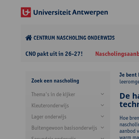
CENTRUM NASCHOLING ONDERWIJS
CNO pakt uit in 26-27!
Nascholingsaan
Je bent 
Zoek een nascholing
leeromge
De ha
Thema's in de kijker
tech
Kleuteronderwijs
Lager onderwijs
Hoe bren
nascholi
Buitengewoon basisonderwijs
aanbod v
warm mak
Secundair onderwijs