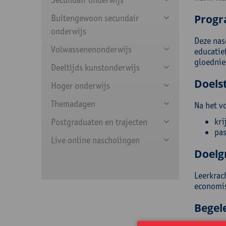
Prog
Buitengewoon secundair
onderwijs
Deze nas
Volwassenenonderwijs
educatie
gloednie
Deeltijds kunstonderwijs
Doelst
Hoger onderwijs
Themadagen
Na het v
kri
Postgraduaten en trajecten
pas
Live online nascholingen
Doelg
Leerkrach
economis
Begel