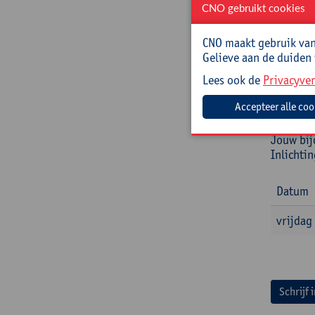
Roel Van
CNO gebruikt cookies
ontwikke
verbinde
CNO maakt gebruik van 
Gelieve aan de duiden
Prakt
Lees ook de
Privacyver
Cursusc
Jouw bij
Inlichti
Datum
vrijdag
Schrijf 