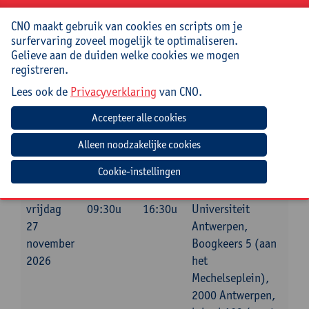
Praktisch
CNO maakt gebruik van cookies en scripts om je
surfervaring zoveel mogelijk te optimaliseren.
Cursuscode:
26/OND/180A
Gelieve aan de duiden welke cookies we mogen
registreren.
Cursusmateriaal en lunch inbegrepen
Lees ook de
Privacyverklaring
van CNO.
Jouw bijdrage: 138 EUR.
Inlichtingen bij: Gonda Peeters, 03 265 56 27,
gonda.peeters@uantwerpen.be
Cookie-instellingen
Datum
Beginuur
Einduur
Locatie
vrijdag
09:30u
16:30u
Universiteit
27
Antwerpen,
november
Boogkeers 5 (aan
2026
het
Mechelseplein),
2000 Antwerpen,