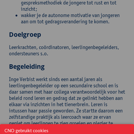
gespreksmethodiek de jongere tot rust en tot
inzicht;
wakker je de autonome motivatie van jongeren
aan om tot gedragsverandering te komen.
Doelgroep
Leerkrachten, coördinatoren, leerlingenbegeleiders,
ondersteuners s.o.
Begeleiding
Inge Verbist werkt sinds een aantal jaren als
leerlingenbegeleider op een secundaire school en is
daar samen met haar collega verantwoordelijk voor het
beleid rond leren en gedrag dat ze gelinkt hebben aan
elkaar via inzichten in het tienerbrein. Leren is
intussen haar passie geworden. Ze startte daarom een
zelfstandige praktijk als leercoach waar ze ervan
geniet om leerlingen te zien groeien en plezier te
vinden in het leren.
CNO gebruikt cookies