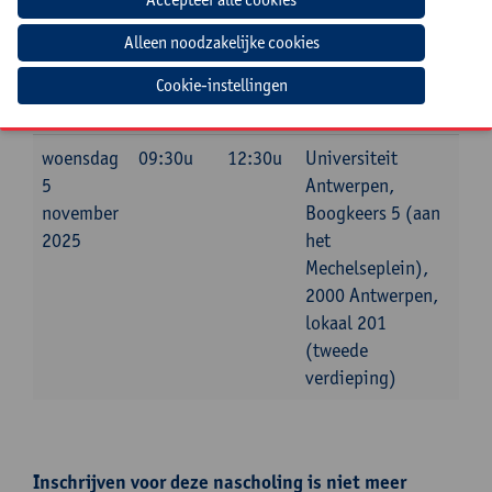
Jouw bijdrage: 66 EUR.
Inlichtingen bij: Maxime Wauters, 03 265 87 23,
maxime.wauters@uantwerpen.be
Cookie-instellingen
Datum
Beginuur
Einduur
Locatie
woensdag
09:30u
12:30u
Universiteit
5
Antwerpen,
november
Boogkeers 5 (aan
2025
het
Mechelseplein),
2000 Antwerpen,
lokaal 201
(tweede
verdieping)
Inschrijven voor deze nascholing is niet meer