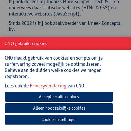
hij ook docent bij Thomas More Kempen - Tech & IT en
onderwees daar statische websites (HTML & CSS) en
interactieve websites (JavaScript).
Sinds 2002 is hij ook zaakvoerder van Uneek Concepts
bv.
Praktisch
CNO gebruikt cookies
Cursuscode:
26/INF/036A
CNO maakt gebruik van cookies en scripts om je
surfervaring zoveel mogelijk te optimaliseren.
Cursusmateriaal en broodjeslunch inbegrepen.
Gelieve aan de duiden welke cookies we mogen
registreren.
Jouw bijdrage: 138 EUR.
Lees ook de
Privacyverklaring
van CNO.
Inlichtingen bij: Miet Oost, 03 265 29 79,
miet.oost@uantwerpen.be
Mee te brengen door cursist
Cookie-instellingen
Opgeladen laptop (Windows/MacOS)