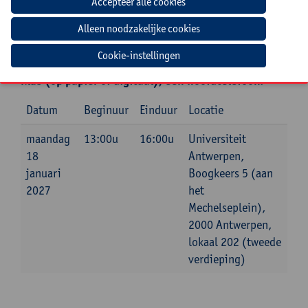
Mee te brengen door cursist
Cookie-instellingen
Een laptop en de methode die gebruikt wordt in de
klas (op papier of digitaal), een hoofdtelefoon.
Datum
Beginuur
Einduur
Locatie
maandag
13:00u
16:00u
Universiteit
18
Antwerpen,
januari
Boogkeers 5 (aan
2027
het
Mechelseplein),
2000 Antwerpen,
lokaal 202 (tweede
verdieping)