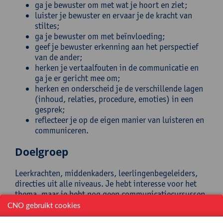
ga je bewuster om met wat je hoort en ziet;
luister je bewuster en ervaar je de kracht van
stiltes;
ga je bewuster om met beïnvloeding;
geef je bewuster erkenning aan het perspectief
van de ander;
herken je vertaalfouten in de communicatie en
ga je er gericht mee om;
herken en onderscheid je de verschillende lagen
(inhoud, relaties, procedure, emoties) in een
gesprek;
reflecteer je op de eigen manier van luisteren en
communiceren.
Doelgroep
Leerkrachten, middenkaders, leerlingenbegeleiders,
directies uit alle niveaus. Je hebt interesse voor het
thema, maar je hebt nog geen communicatiecursussen
en/of trainingen gevolgd.
CNO gebruikt cookies