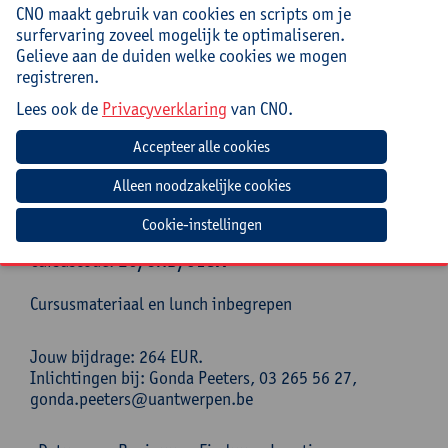
Begeleiding
CNO maakt gebruik van cookies en scripts om je
surfervaring zoveel mogelijk te optimaliseren.
Ann Geentjens, klinisch psychologe, voormalig
Gelieve aan de duiden welke cookies we mogen
leerkracht psychologie en gesprekstechnieken,
registreren.
voormalig leerlingenbegeleider, nascholer rond
Lees ook de
Privacyverklaring
van CNO.
thema’s communicatie-motivatie-verbinding-angsten-
stress-zelfzorg
Praktisch
Deze cursus loopt over 2 dagen.
Cookie-instellingen
Cursuscode:
26/OND/018A
Cursusmateriaal en lunch inbegrepen
Jouw bijdrage: 264 EUR.
Inlichtingen bij: Gonda Peeters, 03 265 56 27,
gonda.peeters@uantwerpen.be