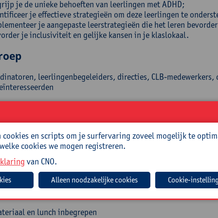
rijp je de unieke behoeften van leerlingen met ADHD;
ntificeer je effectieve strategieën om deze leerlingen te onders
lementeer je aangepaste leerstrategieën die het leren bevorder
order je inclusiviteit en gelijke kansen in je klaslokaal.
roep
dinatoren, leerlingenbegeleiders, directies, CLB-medewerkers, 
eïnteresseerden
eiding
geman heeft een eigen praktijk als ADHD-coach. In haar rol bie
cookies en scripts om je surfervaring zoveel mogelijk te optim
, evenals aan hun ouders. Bovendien werkt ze als pedagogisch
 welke cookies we mogen registreren.
achten en directies van secundaire scholen adviseert in hun dag
klaring
van CNO.
isch
Cookie-instellin
ode:
26/LZG/060A
teriaal en lunch inbegrepen