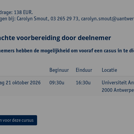
drage: 138 EUR.
ngen bij: Carolyn Smout, 03 265 29 73, carolyn.smout@uantwe
chte voorbereiding door deelnemer
emers hebben de mogelijkheid om vooraf een casus in te di
Beginuur
Einduur
Locatie
ag 21 oktober 2026
09:30u
16:30u
Universiteit A
2000 Antwerpen
in voor deze cursus