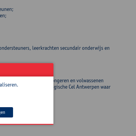
teunen;
en;
ondersteuners, leerkrachten secundair onderwijs en
dt ze ondersteuning aan jongeren en volwassenen
aliseren.
 begeleider bij de Pedagogische Cel Antwerpen waar
elijkse werking.
gen