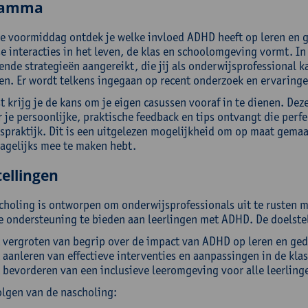
ramma
de voormiddag ontdek je welke invloed ADHD heeft op leren en 
e interacties in het leven, de klas en schoolomgeving vormt. In
ende strategieën aangereikt, die jij als onderwijsprofessional 
en. Er wordt telkens ingegaan op recent onderzoek en ervaringen
t krijg je de kans om je eigen casussen vooraf in te dienen. De
je persoonlijke, praktische feedback en tips ontvangt die perfec
spraktijk. Dit is een uitgelezen mogelijkheid om op maat gema
dagelijks mee te maken hebt.
ellingen
choling is ontworpen om onderwijsprofessionals uit te rusten m
ve ondersteuning te bieden aan leerlingen met ADHD. De doelstel
 vergroten van begrip over de impact van ADHD op leren en ged
 aanleren van effectieve interventies en aanpassingen in de klas
 bevorderen van een inclusieve leeromgeving voor alle leerling
olgen van de nascholing: