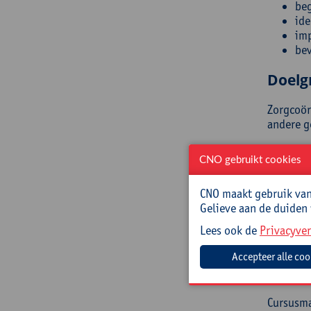
beg
ide
imp
bev
Doelg
Zorgcoör
andere g
Begel
CNO gebruikt cookies
Tess Rog
CNO maakt gebruik van 
met ADHD
Gelieve aan de duiden
ze leerkr
Lees ook de
Privacyver
Prakt
Cursusc
Cursusma