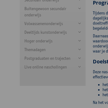
Prog
Buitengewoon secundair
Tijdens 
onderwijs
dagelijks
doeltreff
Volwassenenonderwijs
begeleid
Deeltijds kunstonderwijs
Daarnaas
Hoger onderwijs
waardoor 
onderwij
Themadagen
waar je 
Postgraduaten en trajecten
Doelst
Live online nascholingen
Deze nas
effectie
het
het
het
Na het v