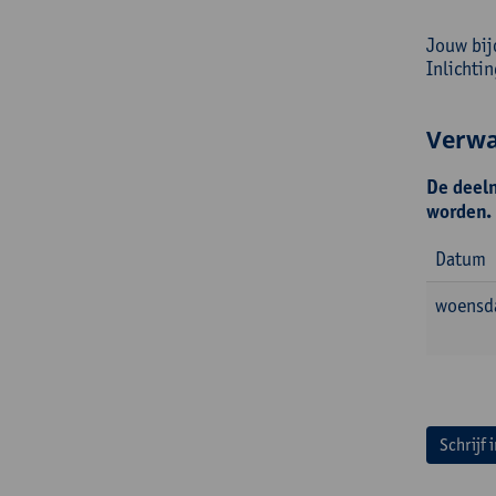
Jouw bij
Inlichti
Verwa
De deeln
worden.
Datum
woensd
Schrijf 