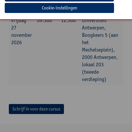
Datum
Beginuur
Einduur
Locatie
Cookie-instellingen
vrijdag
09:30u
12:30u
Universiteit
27
Antwerpen,
november
Boogkeers 5 (aan
2026
het
Mechelseplein),
2000 Antwerpen,
lokaal 203
(tweede
verdieping)
Schrijf in voor deze cursus