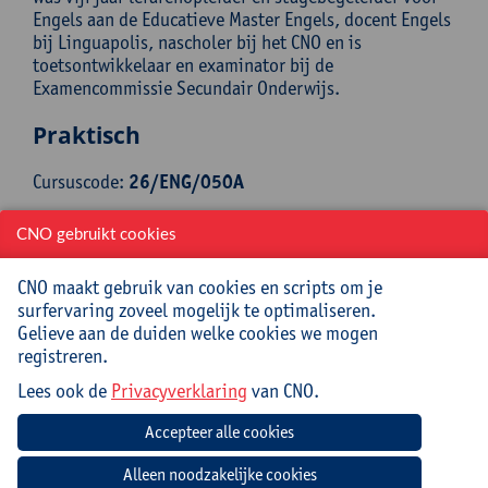
Engels aan de Educatieve Master Engels, docent Engels
bij Linguapolis, nascholer bij het CNO en is
toetsontwikkelaar en examinator bij de
Examencommissie Secundair Onderwijs.
Praktisch
Cursuscode:
26/ENG/050A
Cursusmateriaal inbegrepen
CNO gebruikt cookies
Jouw bijdrage: 69 EUR.
CNO maakt gebruik van cookies en scripts om je
Inlichtingen bij: Carolyn Smout, 03 265 29 73,
surfervaring zoveel mogelijk te optimaliseren.
carolyn.smout@uantwerpen.be
Gelieve aan de duiden welke cookies we mogen
registreren.
Lees ook de
Privacyverklaring
van CNO.
Mee te brengen door cursist
Breng digitaal lesmateriaal, een cursus, handboek of
werkboek mee waarmee je aan de slag wil gaan.